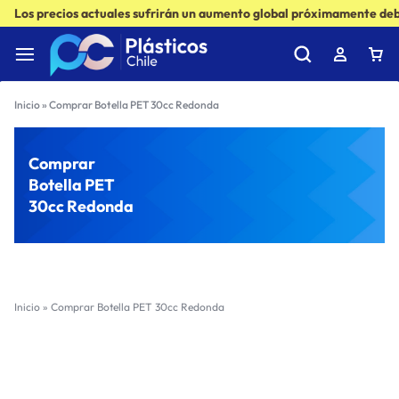
Los precios actuales sufrirán un aumento global próximamente debi
Inicio
»
Comprar Botella PET 30cc Redonda
Comprar
Botella PET
30cc Redonda
Inicio
»
Comprar Botella PET 30cc Redonda
Filter
Sort by :
Ultimos