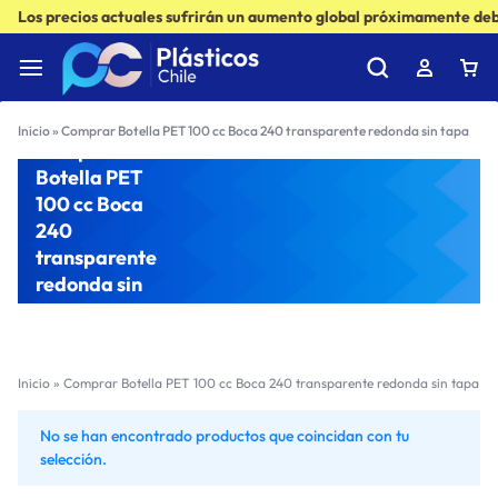
Los precios actuales sufrirán un aumento global próximamente debi
Inicio
»
Comprar Botella PET 100 cc Boca 240 transparente redonda sin tapa
Comprar
Botella PET
100 cc Boca
240
transparente
redonda sin
tapa
Inicio
»
Comprar Botella PET 100 cc Boca 240 transparente redonda sin tapa
No se han encontrado productos que coincidan con tu
selección.