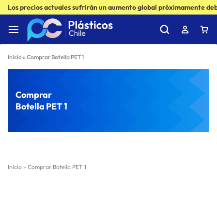
Los precios actuales sufrirán un aumento global próximamente debi
Inicio
»
Comprar Botella PET 1
Comprar
Botella PET 1
Inicio
»
Comprar Botella PET 1
Filter
Sort by :
Ultimos