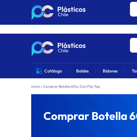
Los precios 
PLÁSTICOS
VENTA
Catálogo
Baldes
Bidones
Ta
CHILE
DE
Inicio
»
Comprar Botella 60cc Con Flip Top
PRODUCTOS
DE
Comprar Botella 6
PLÁSTICOS
EN