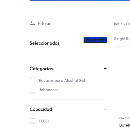
CHILE
Filtrar
Inicio
»
Co
Single Re
Limpiar filtro
Seleccionados
Categorias
Envases para Alcohol Gel
Jaboneras
Capacidad
Envases
60 Cc
Botell