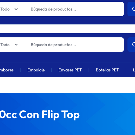
actuales sufrirán un aumento global próximamente debido al alza en 
Todo
Todo
mbores
Embalaje
Envases PET
Botellas PET
L
0cc Con Flip Top