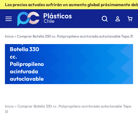
Los precios actuales sufrirán un aumento global próximamente debi
Inicio
»
Comprar Botella 330 cc. Polipropileno acinturada autoclavable Tapa 31
Comprar
Botella 330
cc.
Polipropileno
acinturada
autoclavable
Tapa 31
Inicio
»
Comprar Botella 330 cc. Polipropileno acinturada autoclavable Tapa
31
Filter
Sort by :
Ultimos