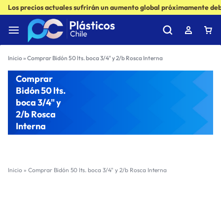
Los precios actuales sufrirán un aumento global próximamente debi
Inicio
»
Comprar Bidón 50 lts. boca 3/4" y 2/b Rosca Interna
Comprar
Bidón 50 lts.
boca 3/4" y
2/b Rosca
Interna
Inicio
»
Comprar Bidón 50 lts. boca 3/4" y 2/b Rosca Interna
Filter
Sort by :
Ultimos