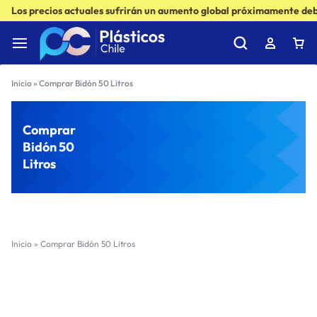
Los precios actuales sufrirán un aumento global próximamente debi
Inicio
»
Comprar Bidón 50 Litros
Comprar
Bidón 50
Litros
Inicio
»
Comprar Bidón 50 Litros
Filter
Sort by :
Ultimos