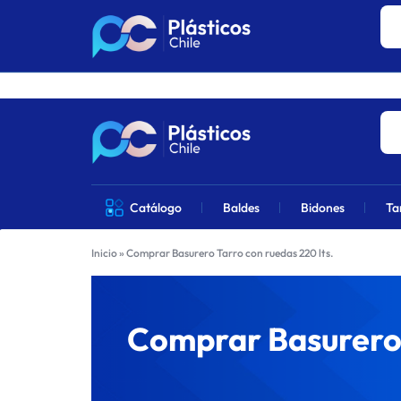
Los precios 
PLÁSTICOS
VENTA
Catálogo
Baldes
Bidones
Ta
CHILE
DE
Inicio
»
Comprar Basurero Tarro con ruedas 220 lts.
PRODUCTOS
DE
Comprar Basurero 
PLÁSTICOS
EN