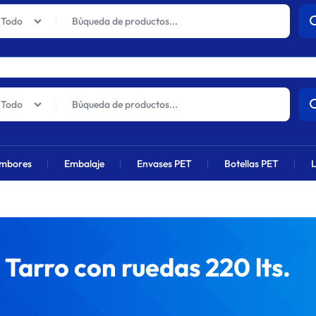
actuales sufrirán un aumento global próximamente debido al alza en 
Todo
Todo
mbores
Embalaje
Envases PET
Botellas PET
L
Tarro con ruedas 220 lts.