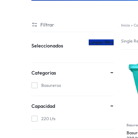
CHILE
Filtrar
Inicio
»
Co
Single Re
Limpiar filtro
Seleccionados
Categorias
Basureros
Capacidad
220 Lts
Basure
Basur