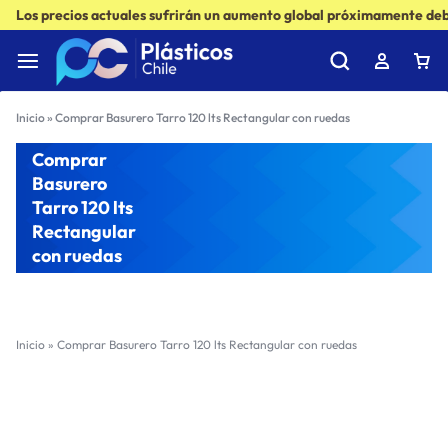
Los precios actuales sufrirán un aumento global próximamente debi
Inicio
»
Comprar Basurero Tarro 120 lts Rectangular con ruedas
Comprar
Basurero
Tarro 120 lts
Rectangular
con ruedas
Inicio
»
Comprar Basurero Tarro 120 lts Rectangular con ruedas
Filter
Sort by :
Ultimos