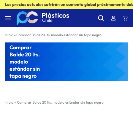
Los precios actuales sufrirán un aumento global próximamente debi
Inicio
»
Comprar Balde 20 lts. modelo estándar sin tapa negro
Comprar
Balde 20 lts.
modelo
estándar sin
tapa negro
Inicio
»
Comprar Balde 20 lts. modelo estándar sin tapa negro
Filter
Sort by :
Ultimos