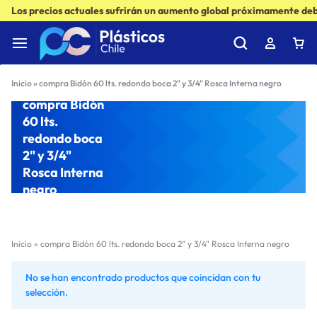
Los precios actuales sufrirán un aumento global próximamente debi
Inicio
»
compra Bidón 60 lts. redondo boca 2" y 3/4" Rosca Interna negro
compra Bidón
60 lts.
redondo boca
2" y 3/4"
Rosca Interna
negro
Inicio
»
compra Bidón 60 lts. redondo boca 2" y 3/4" Rosca Interna negro
No se han encontrado productos que coincidan con tu
selección.