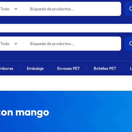
actuales sufrirán un aumento global próximamente debido al alza en 
Todo
Todo
mbores
Embalaje
Envases PET
Botellas PET
L
l con mango