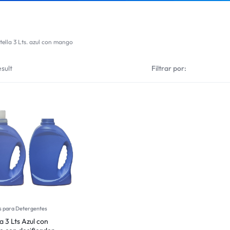
tella 3 Lts. azul con mango
sult
Filtrar por:
s para Detergentes
a 3 Lts Azul con