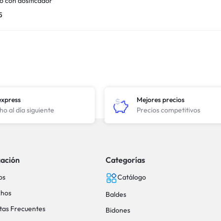
 con dosificador
5
express
Mejores precios
o al día siguiente
Precios competitivos
ación
Categorías
os
Catálogo
hos
Baldes
tas Frecuentes
Bidones