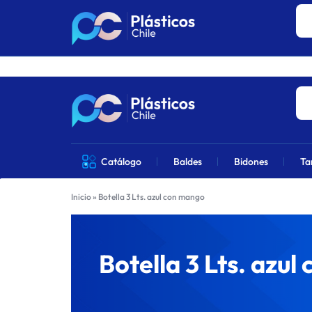
Los precios 
PLÁSTICOS
VENTA
Catálogo
Baldes
Bidones
Ta
CHILE
DE
Inicio
»
Botella 3 Lts. azul con mango
PRODUCTOS
DE
Botella 3 Lts. azu
PLÁSTICOS
EN