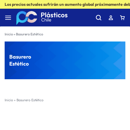
Los precios actuales sufrirán un aumento global próximamente debi
Inicio
»
Basurero Estético
Basurero
Estético
Inicio
»
Basurero Estético
Filter
Sort by :
Ultimos