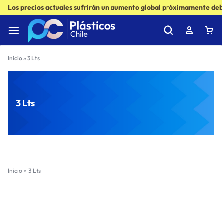
Los precios actuales sufrirán un aumento global próximamente debi
Inicio
»
3 Lts
3 Lts
Inicio
»
3 Lts
Filter
(1)
Sort by :
Ultimos